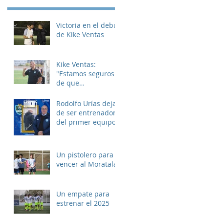
Victoria en el debut
de Kike Ventas
Kike Ventas:
"Estamos seguros
de que
disfrutaremos de
muchos buenos
Rodolfo Urías deja
momentos"
de ser entrenador
del primer equipo
Un pistolero para
vencer al Moratalaz
Un empate para
estrenar el 2025