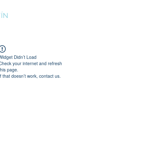
ÍN
¡INSCRÍBETE!
CAMPUS DE VERANO
CLUB
Widget Didn’t Load
Check your internet and refresh
this page.
If that doesn’t work, contact us.