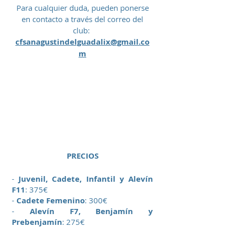
Para cualquier duda, pueden ponerse
en contacto a través del correo del
club:
cfsanagustindelguadalix@gmail.co
m
PRECIOS
-
Juvenil, Cadete, Infantil y Alevín
F11
: 375€
-
Cadete Femenino
: 300€
-
Alevín F7, Benjamín y
Prebenjamín
: 275€