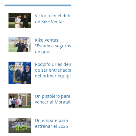
Victoria en el debut
de Kike Ventas
Kike Ventas:
"Estamos seguros
de que
disfrutaremos de
muchos buenos
Rodolfo Urías deja
momentos"
de ser entrenador
del primer equipo
Un pistolero para
vencer al Moratalaz
Un empate para
estrenar el 2025