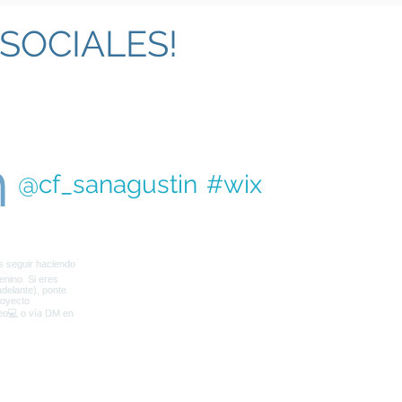
SOCIALES!
m
@cf_sanagustin
#wix