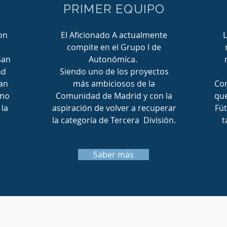
PRIMER EQUIPO
on
El Aficionado A actualmente
L
compite en el Grupo I de
San
Autonómica.
ad
Siendo uno de los proyectos
San
más ambiciosos de la
Con
eno
Comunidad de Madrid y con la
que
 la
aspiración de volver a recuperar
Fút
la categoría de Tercera División.
t
Saber más