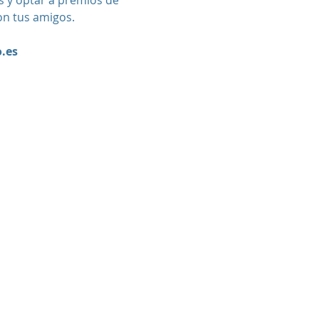
s y optar a premios de
on tus amigos.
.es