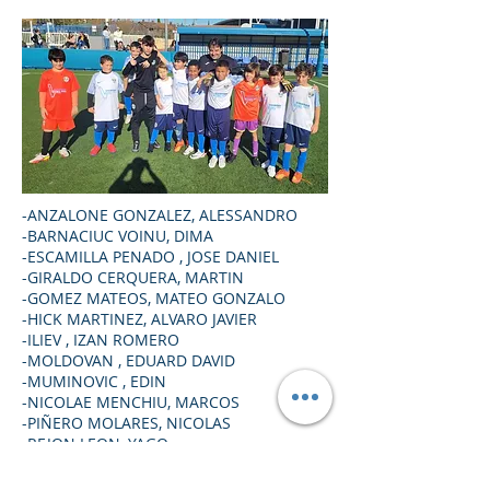
-ANZALONE GONZALEZ, ALESSANDRO
-BARNACIUC VOINU, DIMA
-ESCAMILLA PENADO , JOSE DANIEL
-GIRALDO CERQUERA, MARTIN
-GOMEZ MATEOS, MATEO GONZALO
-HICK MARTINEZ, ALVARO JAVIER
-ILIEV , IZAN ROMERO
-MOLDOVAN , EDUARD DAVID
-MUMINOVIC , EDIN
-NICOLAE MENCHIU, MARCOS
-PIÑERO MOLARES, NICOLAS
-REJON LEON, YAGO
-STEFAN HOTESCU, DAVID NICOLAS
-TORRES BETANCOUR, EMANUEL