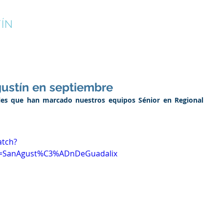
ÍN
¡INSCRÍBETE!
CAMPUS DE VERANO
CLUB
gustín en septiembre
les que han marcado nuestros equipos Sénior en Regional 
atch?
l=SanAgust%C3%ADnDeGuadalix