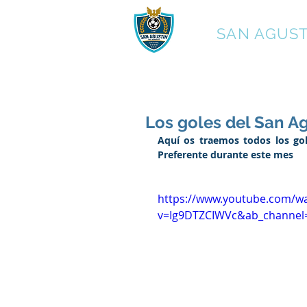
C.F.
SAN AGUST
Los goles del San A
Aquí os traemos todos los go
Preferente durante este mes
https://www.youtube.com/w
v=Ig9DTZCIWVc&ab_channe