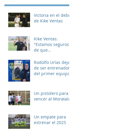
Victoria en el debut
de Kike Ventas
Kike Ventas:
"Estamos seguros
de que
disfrutaremos de
muchos buenos
Rodolfo Urías deja
momentos"
de ser entrenador
del primer equipo
Un pistolero para
vencer al Moratalaz
Un empate para
estrenar el 2025