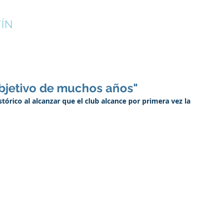
ÍN
¡INSCRÍBETE!
CAMPUS DE VERANO
CLUB
objetivo de muchos años"
tórico al alcanzar que el club alcance por primera vez la 