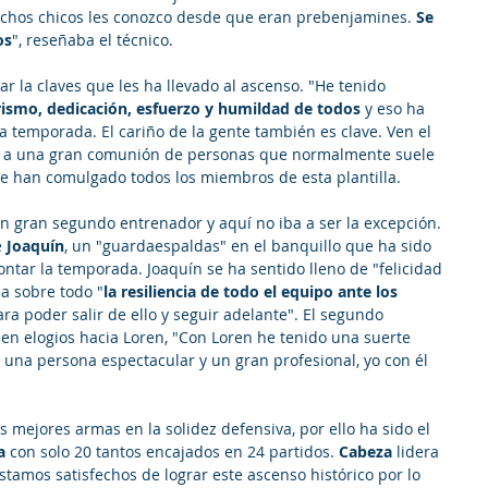
chos chicos les conozco desde que eran prebenjamines. 
Se 
os
", reseñaba el técnico.
r la claves que les ha llevado al ascenso. "He tenido 
ismo, dedicación, esfuerzo y humildad de todos
 y eso ha 
la temporada. El cariño de la gente también es clave. Ven el 
eva a una gran comunión de personas que normalmente suele 
que han comulgado todos los miembros de esta plantilla.
un gran segundo entrenador y aquí no iba a ser la excepción. 
 
Joaquín
, un "guardaespaldas" en el banquillo que ha sido 
ntar la temporada. Joaquín se ha sentido lleno de "felicidad 
ca sobre todo "
la resiliencia de todo el equipo ante los 
ra poder salir de ello y seguir adelante". El segundo 
n elogios hacia Loren, "Con Loren he tenido una suerte 
 una persona espectacular y un gran profesional, yo con él 
 mejores armas en la solidez defensiva, por ello ha sido el 
a 
con solo 20 tantos encajados en 24 partidos. 
Cabeza 
lidera 
tamos satisfechos de lograr este ascenso histórico por lo 