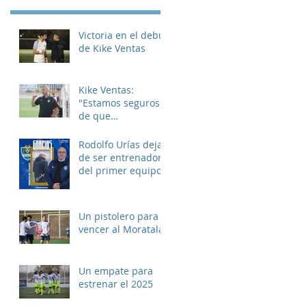
Victoria en el debut
de Kike Ventas
Kike Ventas:
"Estamos seguros
de que
disfrutaremos de
muchos buenos
Rodolfo Urías deja
momentos"
de ser entrenador
del primer equipo
Un pistolero para
vencer al Moratalaz
Un empate para
estrenar el 2025