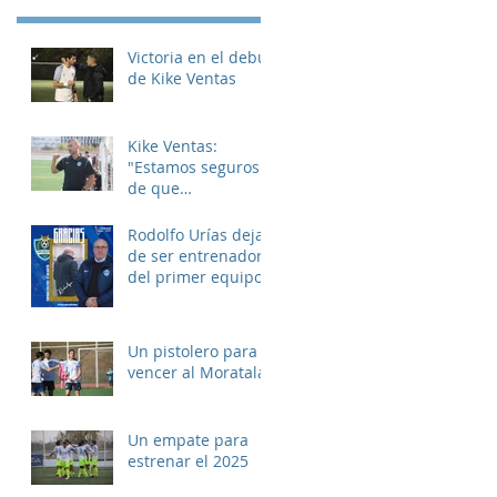
Victoria en el debut
de Kike Ventas
Kike Ventas:
"Estamos seguros
de que
disfrutaremos de
muchos buenos
Rodolfo Urías deja
momentos"
de ser entrenador
del primer equipo
Un pistolero para
vencer al Moratalaz
Un empate para
estrenar el 2025