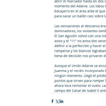
abrir el marcador hasta en dos o
momento del Adarve. Los lobos 
bocajarro en el área ante el qu
para sacar un balón casi sobre la
Las sensaciones al descanso eran
dominadores, los visitantes tam
El San Agustín volvió con una in
aviso y el "11" no avisa dos vec
definir a la perfección y hacer e
romperse y los blancos lograban l
toma de decisión nos privaron de
Aunque el Unión Adarve se encont
Juanma y el recién incorporado 
ningún momento. Llegó el pitido f
puntos que sirven para romper la
ahora toca remontar el vuelo. La
campo del Canal de Isabel II ante