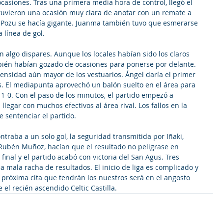
casiones. Tras una primera media hora de control, llegó el 
tuvieron una ocasión muy clara de anotar con un remate a 
e Pozu se hacía gigante. Juanma también tuvo que esmerarse 
 línea de gol. 
 algo dispares. Aunque los locales habían sido los claros 
bién habían gozado de ocasiones para ponerse por delante. 
tensidad aún mayor de los vestuarios. Ángel daría el primer 
es. El mediapunta aprovechó un balón suelto en el área para 
l 1-0. Con el paso de los minutos, el partido empezó a 
legar con muchos efectivos al área rival. Los fallos en la 
 sentenciar el partido.
raba a un solo gol, la seguridad transmitida por Iñaki, 
Rubén Muñoz, hacían que el resultado no peligrase en 
inal y el partido acabó con victoria del San Agus. Tres 
 mala racha de resultados. El inicio de liga es complicado y 
 próxima cita que tendrán los nuestros será en el angosto 
 el recién ascendido Celtic Castilla.