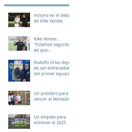
Victoria en el debut
de Kike Ventas
Kike Ventas:
"Estamos seguros
de que
disfrutaremos de
muchos buenos
Rodolfo Urías deja
momentos"
de ser entrenador
del primer equipo
Un pistolero para
vencer al Moratalaz
Un empate para
estrenar el 2025