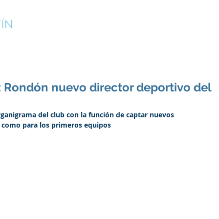
ÍN
¡INSCRÍBETE!
CAMPUS DE VERANO
CLUB
 Rondón nuevo director deportivo del
rganigrama del club con la función de captar nuevos 
a como para los primeros equipos