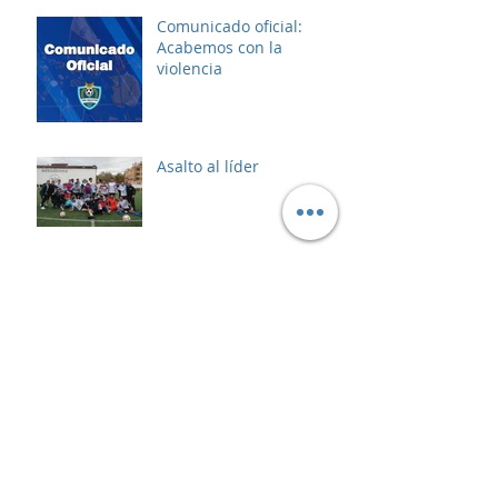
Comunicado oficial:
Acabemos con la
violencia
Asalto al líder
Archivo
enero de 2025
(5)
5 entradas
diciembre de 2024
(2)
2 entradas
noviembre de 2024
(4)
4 entradas
octubre de 2024
(2)
2 entradas
septiembre de 2024
(8)
8 entradas
agosto de 2024
(2)
2 entradas
julio de 2024
(2)
2 entradas
junio de 2024
(2)
2 entradas