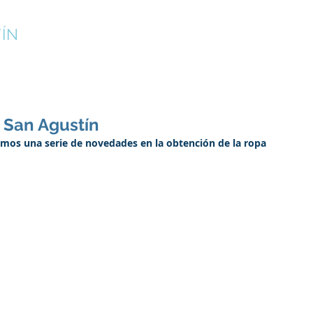
ÍN
¡INSCRÍBETE!
CAMPUS DE VERANO
CLUB
 San Agustín
amos una serie de novedades en la obtención de la ropa