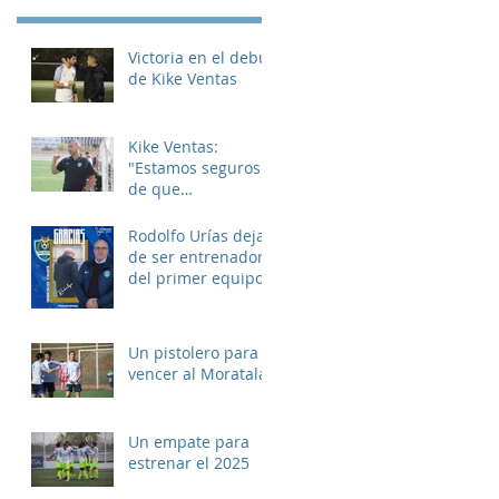
Victoria en el debut
de Kike Ventas
Kike Ventas:
"Estamos seguros
de que
disfrutaremos de
muchos buenos
Rodolfo Urías deja
momentos"
de ser entrenador
del primer equipo
Un pistolero para
vencer al Moratalaz
Un empate para
estrenar el 2025