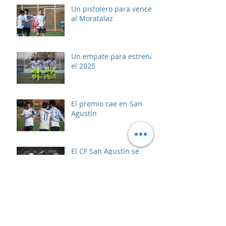
Un pistolero para vencer
al Moratalaz
Un empate para estrenar
el 2025
El premio cae en San
Agustín
El CF San Agustín se
queda fuera de la Copa
RFFM
Clasificación con susto
en Las Rozas