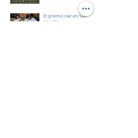
El premio cae en San
Agustín
El CF San Agustín se
queda fuera de la Copa
RFFM
Clasificación con susto
en Las Rozas
Comunicado oficial:
Acabemos con la
violencia