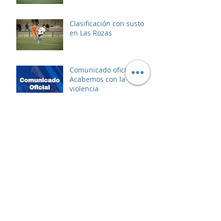
Clasificación con susto
en Las Rozas
Comunicado oficial:
Acabemos con la
violencia
Asalto al líder
Archivo
enero de 2025
(5)
5 entradas
diciembre de 2024
(2)
2 entradas