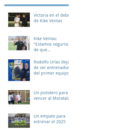
Victoria en el debut
de Kike Ventas
Kike Ventas:
"Estamos seguros
de que
disfrutaremos de
muchos buenos
Rodolfo Urías deja
momentos"
de ser entrenador
del primer equipo
Un pistolero para
vencer al Moratalaz
Un empate para
estrenar el 2025