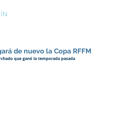
ÍN
¡INSCRÍBETE!
CAMPUS DE VERANO
CLUB
ugará de nuevo la Copa RFFM
orchado que ganó la temporada pasada