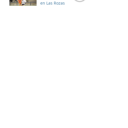
en Las Rozas
Comunicado oficial:
Acabemos con la
violencia
Asalto al líder
Archivo
enero de 2025
(5)
5 entradas
diciembre de 2024
(2)
2 entradas
noviembre de 2024
(4)
4 entradas
octubre de 2024
(2)
2 entradas
septiembre de 2024
(8)
8 entradas