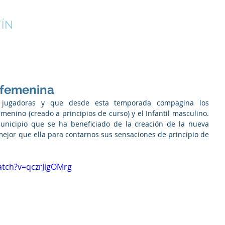
ÍN
¡INSCRÍBETE!
CAMPUS DE VERANO
CLUB
n femenina
 jugadoras y que desde esta temporada compagina los 
enino (creado a principios de curso) y el Infantil masculino. 
unicipio que se ha beneficiado de la creación de la nueva 
mejor que ella para contarnos sus sensaciones de principio de 
atch?v=qczrJigOMrg