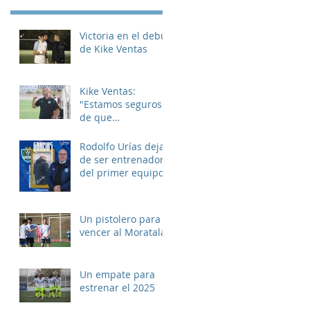
Victoria en el debut
de Kike Ventas
Kike Ventas:
"Estamos seguros
de que
disfrutaremos de
muchos buenos
Rodolfo Urías deja
momentos"
de ser entrenador
del primer equipo
Un pistolero para
vencer al Moratalaz
Un empate para
estrenar el 2025