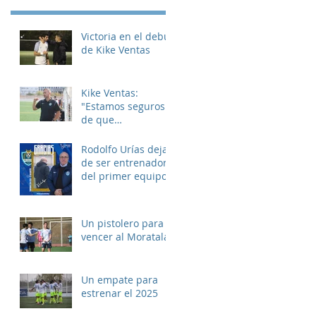
Victoria en el debut
de Kike Ventas
Kike Ventas:
"Estamos seguros
de que
disfrutaremos de
muchos buenos
Rodolfo Urías deja
momentos"
de ser entrenador
del primer equipo
Un pistolero para
vencer al Moratalaz
Un empate para
estrenar el 2025