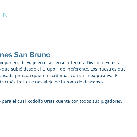
ÍN
¡INSCRÍBETE!
CAMPUS DE VERANO
CLUB
enes San Bruno
mpañero de viaje en el ascenso a Tercera División. En esta 
 que subió desde el Grupo II de Preferente. Los nuestros que 
asada jornada quieren continuar con su línea positiva. El 
otro más tres que nos aleje de la zona de descenso 
to para el cual Rodolfo Urias cuenta con todos sus jugadores. 